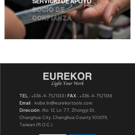
SERVICIO DE APOYO
SOCIO DE
CONFIANZA
TEL :
+886-4-7521388
|
FAX :
+886-4-7521386
Email :
kobe.lin@eurekortools.com
Dirección :
No. 12, Ln. 77, Zhongyi St.,
Changhua City, Changhua County 500019,
Taiwan (R.O.C.)