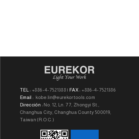
TEL :
+886-4-7521388
|
FAX :
+886-4-7521386
Email :
kobe.lin@eurekortools.com
Dirección :
No. 12, Ln. 77, Zhongyi St.,
Changhua City, Changhua County 500019,
Taiwan (R.O.C.)