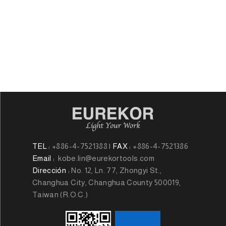
TEL :
+886-4-7521388
|
FAX :
+886-4-7521386
Email :
kobe.lin@eurekortools.com
Dirección :
No. 12, Ln. 77, Zhongyi St.,
Changhua City, Changhua County 500019,
Taiwan (R.O.C.)