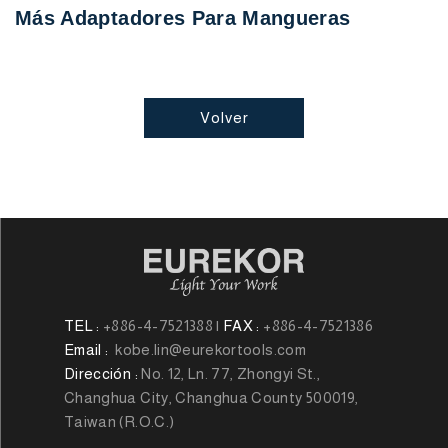
Más Adaptadores Para Mangueras
Volver
TEL :
+886-4-7521388
|
FAX :
+886-4-7521386
Email :
kobe.lin@eurekortools.com
Dirección :
No. 12, Ln. 77, Zhongyi St.,
Changhua City, Changhua County 500019,
Taiwan (R.O.C.)